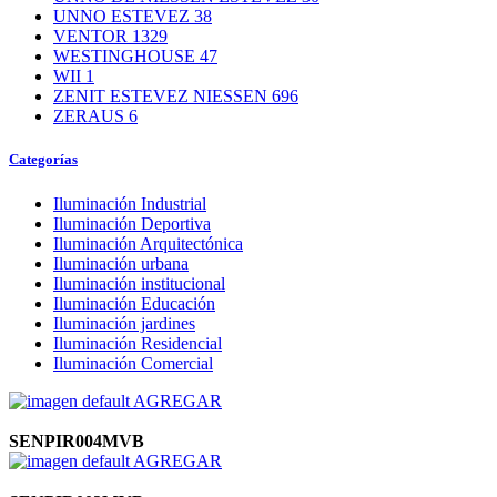
UNNO ESTEVEZ
38
VENTOR
1329
WESTINGHOUSE
47
WII
1
ZENIT ESTEVEZ NIESSEN
696
ZERAUS
6
Categorías
Iluminación Industrial
Iluminación Deportiva
Iluminación Arquitectónica
Iluminación urbana
Iluminación institucional
Iluminación Educación
Iluminación jardines
Iluminación Residencial
Iluminación Comercial
AGREGAR
SENPIR004MVB
AGREGAR