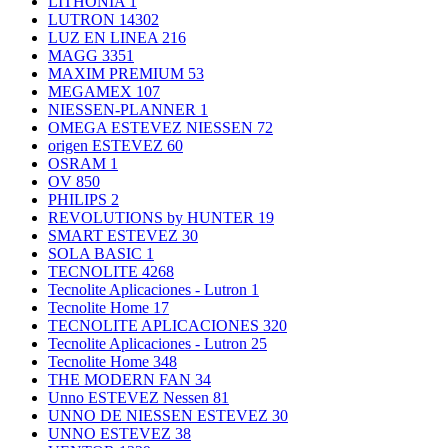
LITHONIA
1
LUTRON
14302
LUZ EN LINEA
216
MAGG
3351
MAXIM PREMIUM
53
MEGAMEX
107
NIESSEN-PLANNER
1
OMEGA ESTEVEZ NIESSEN
72
origen ESTEVEZ
60
OSRAM
1
OV
850
PHILIPS
2
REVOLUTIONS by HUNTER
19
SMART ESTEVEZ
30
SOLA BASIC
1
TECNOLITE
4268
Tecnolite Aplicaciones - Lutron
1
Tecnolite Home
17
TECNOLITE APLICACIONES
320
Tecnolite Aplicaciones - Lutron
25
Tecnolite Home
348
THE MODERN FAN
34
Unno ESTEVEZ Nessen
81
UNNO DE NIESSEN ESTEVEZ
30
UNNO ESTEVEZ
38