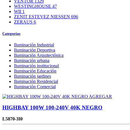
VENTOR
1329
WESTINGHOUSE
47
WII
1
ZENIT ESTEVEZ NIESSEN
696
ZERAUS
6
Categorías
Iluminación Industrial
Iluminación Deportiva
Iluminación Arquitectónica
Iluminación urbana
Iluminación institucional
Iluminación Educación
Iluminación jardines
Iluminación Residencial
Iluminación Comercial
AGREGAR
HIGHBAY 100W 100-240V 40K NEGRO
L5870-3I0