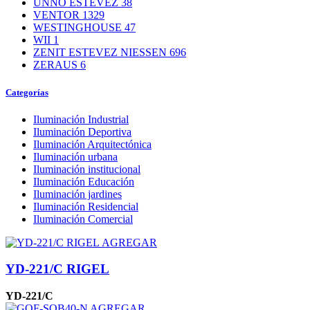
UNNO ESTEVEZ
38
VENTOR
1329
WESTINGHOUSE
47
WII
1
ZENIT ESTEVEZ NIESSEN
696
ZERAUS
6
Categorías
Iluminación Industrial
Iluminación Deportiva
Iluminación Arquitectónica
Iluminación urbana
Iluminación institucional
Iluminación Educación
Iluminación jardines
Iluminación Residencial
Iluminación Comercial
AGREGAR
YD-221/C RIGEL
YD-221/C
AGREGAR