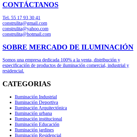
CONTÁCTANOS
Tel.
55 17 93 30 41
construlita@gmail.com
construlita@yahoo.com
construlita@hotmail.com
SOBRE MERCADO DE ILUMINACIÓN
Somos una empresa dedicada 100% a la venta, distribución y
especificación de productos de iluminación comercial, industrial y
residencial.
CATEGORIAS
Iluminación Industrial
Iluminación Deportiva
Iluminación Arquitectónica
Iluminación urbana
Iluminación institucional
Iluminación Educación
Iluminación jardines
Iluminación Residencial