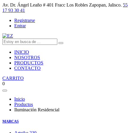
Av. Dr. Ángel Leaño # 401 Fracc Los Robles Zapopan, Jalisco.
55
17 93 30 41
Registrarse
Entrar
INICIO
NOSOTROS
PRODUCTOS
CONTACTO
CARRITO
0
Inicio
Productos
Iluminación Residencial
MARCAS
Arteike
230