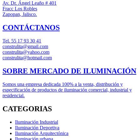
Av. Dr. Ángel Leaño # 401
Fracc Los Robles
Zapopan, Jalisco.
CONTÁCTANOS
Tel.
55 17 93 30 41
construlita@gmail.com
construlita@yahoo.com
construlita@hotmail.com
SOBRE MERCADO DE ILUMINACIÓN
Somos una empresa dedicada 100% a la venta, distribución y
especificación de productos de iluminación comercial, industrial y
residencial.
CATEGORIAS
Iluminación Industrial
Iluminación Deportiva
Iluminación Arquitectónica
Iluminación urbana