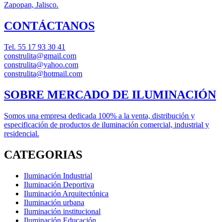
Zapopan, Jalisco.
CONTÁCTANOS
Tel.
55 17 93 30 41
construlita@gmail.com
construlita@yahoo.com
construlita@hotmail.com
SOBRE MERCADO DE ILUMINACIÓN
Somos una empresa dedicada 100% a la venta, distribución y
especificación de productos de iluminación comercial, industrial y
residencial.
CATEGORIAS
Iluminación Industrial
Iluminación Deportiva
Iluminación Arquitectónica
Iluminación urbana
Iluminación institucional
Iluminación Educación