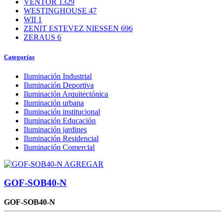
VENTOR
1329
WESTINGHOUSE
47
WII
1
ZENIT ESTEVEZ NIESSEN
696
ZERAUS
6
Categorías
Iluminación Industrial
Iluminación Deportiva
Iluminación Arquitectónica
Iluminación urbana
Iluminación institucional
Iluminación Educación
Iluminación jardines
Iluminación Residencial
Iluminación Comercial
AGREGAR
GOF-SOB40-N
GOF-SOB40-N