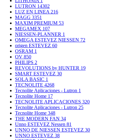
LITHONIA
1
LUTRON
14302
LUZ EN LINEA
216
MAGG
3351
MAXIM PREMIUM
53
MEGAMEX
107
NIESSEN-PLANNER
1
OMEGA ESTEVEZ NIESSEN
72
origen ESTEVEZ
60
OSRAM
1
OV
850
PHILIPS
2
REVOLUTIONS by HUNTER
19
SMART ESTEVEZ
30
SOLA BASIC
1
TECNOLITE
4268
Tecnolite Aplicaciones - Lutron
1
Tecnolite Home
17
TECNOLITE APLICACIONES
320
Tecnolite Aplicaciones - Lutron
25
Tecnolite Home
348
THE MODERN FAN
34
Unno ESTEVEZ Nessen
81
UNNO DE NIESSEN ESTEVEZ
30
UNNO ESTEVEZ
38