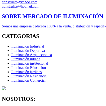
construlita@yahoo.com
construlita@hotmail.com
SOBRE MERCADO DE ILUMINACIÓN
Somos una empresa dedicada 100% a la venta, distribución y especifica
CATEGORIAS
Iluminación Industrial
Iluminación Deportiva
Iluminación Arquitectónica
Iluminación urbana
Iluminación institucional
Iluminación Educación
Iluminación jardines
Iluminación Residencial
Iluminación Comercial
NOSOTROS: