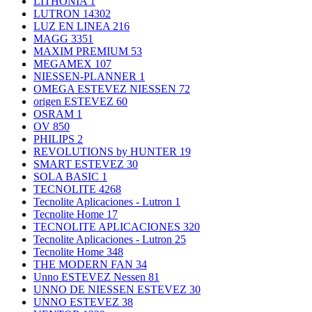
LITHONIA
1
LUTRON
14302
LUZ EN LINEA
216
MAGG
3351
MAXIM PREMIUM
53
MEGAMEX
107
NIESSEN-PLANNER
1
OMEGA ESTEVEZ NIESSEN
72
origen ESTEVEZ
60
OSRAM
1
OV
850
PHILIPS
2
REVOLUTIONS by HUNTER
19
SMART ESTEVEZ
30
SOLA BASIC
1
TECNOLITE
4268
Tecnolite Aplicaciones - Lutron
1
Tecnolite Home
17
TECNOLITE APLICACIONES
320
Tecnolite Aplicaciones - Lutron
25
Tecnolite Home
348
THE MODERN FAN
34
Unno ESTEVEZ Nessen
81
UNNO DE NIESSEN ESTEVEZ
30
UNNO ESTEVEZ
38