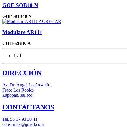
GOF-SOB40-N
GOF-SOB40-N
AGREGAR
Modulare AR111
CO1162BBCA
1 / 1
DIRECCIÓN
Av. Dr. Ángel Leaño # 401
Fracc Los Robles
Zapopan, Jalisco.
CONTÁCTANOS
Tel.
55 17 93 30 41
construlita@gmail.com