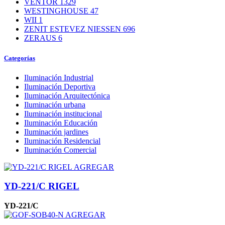
VENTOR
1329
WESTINGHOUSE
47
WII
1
ZENIT ESTEVEZ NIESSEN
696
ZERAUS
6
Categorías
Iluminación Industrial
Iluminación Deportiva
Iluminación Arquitectónica
Iluminación urbana
Iluminación institucional
Iluminación Educación
Iluminación jardines
Iluminación Residencial
Iluminación Comercial
AGREGAR
YD-221/C RIGEL
YD-221/C
AGREGAR