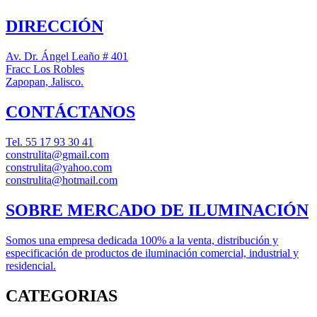
DIRECCIÓN
Av. Dr. Ángel Leaño # 401
Fracc Los Robles
Zapopan, Jalisco.
CONTÁCTANOS
Tel.
55 17 93 30 41
construlita@gmail.com
construlita@yahoo.com
construlita@hotmail.com
SOBRE MERCADO DE ILUMINACIÓN
Somos una empresa dedicada 100% a la venta, distribución y
especificación de productos de iluminación comercial, industrial y
residencial.
CATEGORIAS