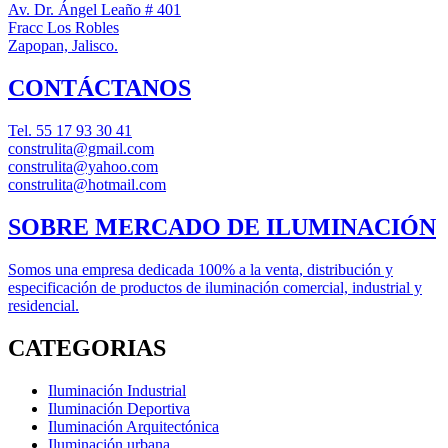
Av. Dr. Ángel Leaño # 401
Fracc Los Robles
Zapopan, Jalisco.
CONTÁCTANOS
Tel.
55 17 93 30 41
construlita@gmail.com
construlita@yahoo.com
construlita@hotmail.com
SOBRE MERCADO DE ILUMINACIÓN
Somos una empresa dedicada 100% a la venta, distribución y
especificación de productos de iluminación comercial, industrial y
residencial.
CATEGORIAS
Iluminación Industrial
Iluminación Deportiva
Iluminación Arquitectónica
Iluminación urbana