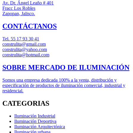
Av. Dr. Ángel Leaño # 401
Fracc Los Robles
Zapopan, Jalisco.
CONTÁCTANOS
Tel.
55 17 93 30 41
construlita@gmail.com
construlita@yahoo.com
construlita@hotmail.com
SOBRE MERCADO DE ILUMINACIÓN
Somos una empresa dedicada 100% a la venta, distribución y
especificación de productos de iluminación comercial, industrial y
residencial.
CATEGORIAS
Iluminación Industrial
Iluminación Deportiva
Iluminación Arquitectónica
Iluminación urbana