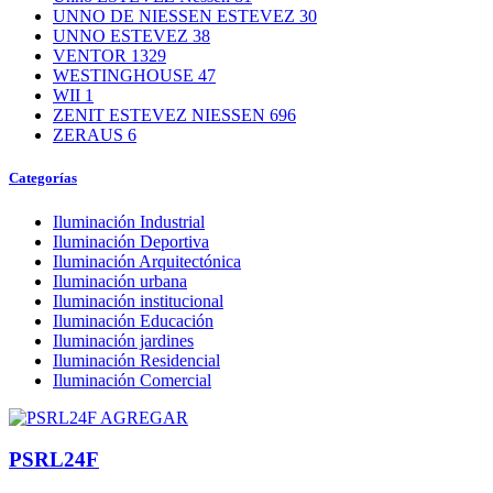
UNNO DE NIESSEN ESTEVEZ
30
UNNO ESTEVEZ
38
VENTOR
1329
WESTINGHOUSE
47
WII
1
ZENIT ESTEVEZ NIESSEN
696
ZERAUS
6
Categorías
Iluminación Industrial
Iluminación Deportiva
Iluminación Arquitectónica
Iluminación urbana
Iluminación institucional
Iluminación Educación
Iluminación jardines
Iluminación Residencial
Iluminación Comercial
AGREGAR
PSRL24F